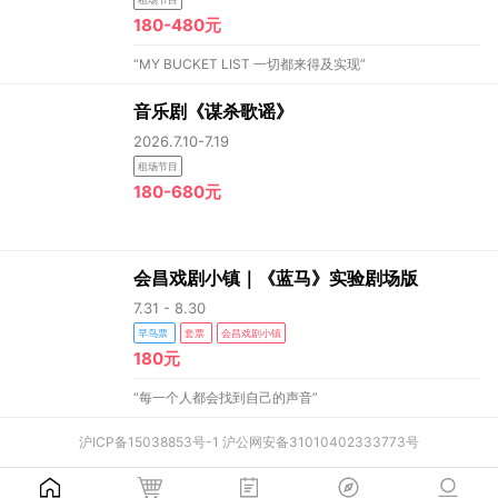
180-480元
“MY BUCKET LIST 一切都来得及实现”
音乐剧《谋杀歌谣》
2026.7.10-7.19
租场节目
180-680元
会昌戏剧小镇｜《蓝马》实验剧场版
7.31 - 8.30
早鸟票
套票
会昌戏剧小镇
180元
“每一个人都会找到自己的声音”
沪ICP备15038853号-1
沪公网安备31010402333773号