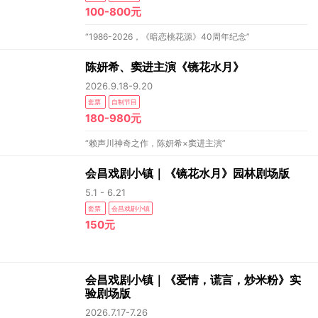
100-800元
“1986-2026，《暗恋桃花源》40周年纪念”
陈妍希、窦进主演《镜花水月》
2026.9.18-9.20
套票
自制节目
180-980元
“赖声川神奇之作，陈妍希×窦进主演”
会昌戏剧小镇｜《镜花水月》园林剧场版
5.1 - 6.21
套票
会昌戏剧小镇
150元
会昌戏剧小镇｜《爱情，谎言，炒米粉》实
验剧场版
2026.7.17-7.26