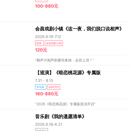
100-880元
会昌戏剧小镇《这一夜，我们脱口说相声》
2026.6.19-7.12
套票
会昌戏剧小镇
120元
“赖声川相声剧爆笑集锦，会昌上演！”
【巡演】《暗恋桃花源》专属版
7.31 - 8.15
早鸟票
自制节目
180-880元
“2026《暗恋桃花源》专属版巡演开启”
音乐剧《我的遗愿清单》
2026.6.18-6.21
租场节目