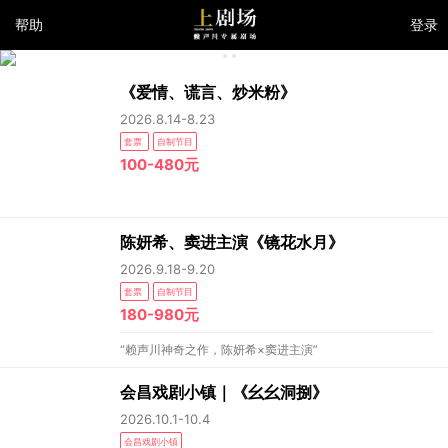
帮助
登录
《爱情、谎言、炒米粉》
2026.8.14-8.23
套票
自制节目
100-480元
陈妍希、窦进主演《镜花水月》
2026.9.18-9.20
套票
自制节目
180-980元
“赖声川神奇之作，陈妍希×窦进主演”
会昌戏剧小镇｜《幺幺洞捌》
2026.10.1-10.4
会昌戏剧小镇