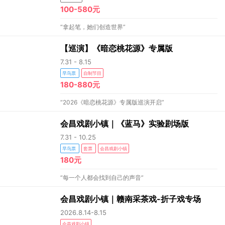
100-580元
“拿起笔，她们创造世界”
【巡演】《暗恋桃花源》专属版
7.31 - 8.15
早鸟票
自制节目
180-880元
“2026《暗恋桃花源》专属版巡演开启”
会昌戏剧小镇｜《蓝马》实验剧场版
7.31 - 10.25
早鸟票
套票
会昌戏剧小镇
180元
“每一个人都会找到自己的声音”
会昌戏剧小镇｜赣南采茶戏-折子戏专场
2026.8.14-8.15
会昌戏剧小镇