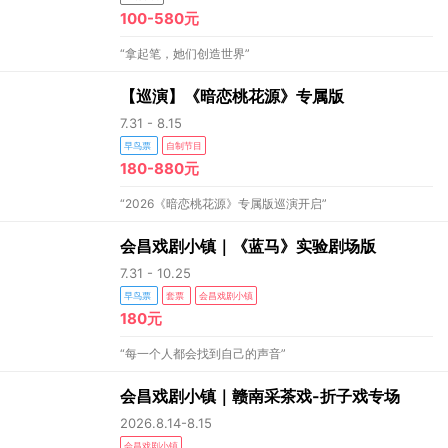
100-580元
“拿起笔，她们创造世界”
【巡演】《暗恋桃花源》专属版
7.31 - 8.15
早鸟票
自制节目
180-880元
“2026《暗恋桃花源》专属版巡演开启”
会昌戏剧小镇｜《蓝马》实验剧场版
7.31 - 10.25
早鸟票
套票
会昌戏剧小镇
180元
“每一个人都会找到自己的声音”
会昌戏剧小镇｜赣南采茶戏-折子戏专场
2026.8.14-8.15
会昌戏剧小镇