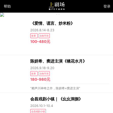
帮助
登录
《爱情、谎言、炒米粉》
2026.8.14-8.23
套票
自制节目
100-480元
陈妍希、窦进主演《镜花水月》
2026.9.18-9.20
套票
自制节目
180-980元
“赖声川神奇之作，陈妍希×窦进主演”
会昌戏剧小镇｜《幺幺洞捌》
2026.10.1-10.4
会昌戏剧小镇