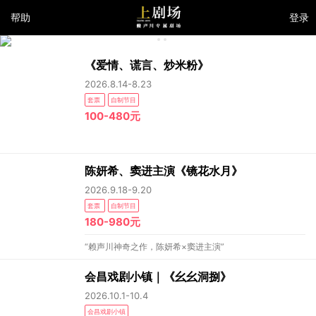
帮助
登录
《爱情、谎言、炒米粉》
2026.8.14-8.23
套票
自制节目
100-480元
陈妍希、窦进主演《镜花水月》
2026.9.18-9.20
套票
自制节目
180-980元
“赖声川神奇之作，陈妍希×窦进主演”
会昌戏剧小镇｜《幺幺洞捌》
2026.10.1-10.4
会昌戏剧小镇