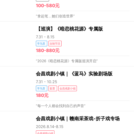
100-580元
“拿起笔，她们创造世界”
【巡演】《暗恋桃花源》专属版
7.31 - 8.15
早鸟票
自制节目
180-880元
“2026《暗恋桃花源》专属版巡演开启”
会昌戏剧小镇｜《蓝马》实验剧场版
7.31 - 10.25
早鸟票
套票
会昌戏剧小镇
180元
“每一个人都会找到自己的声音”
会昌戏剧小镇｜赣南采茶戏-折子戏专场
2026.8.14-8.15
会昌戏剧小镇