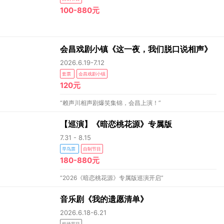
100-880元
会昌戏剧小镇《这一夜，我们脱口说相声》
2026.6.19-7.12
套票
会昌戏剧小镇
120元
“赖声川相声剧爆笑集锦，会昌上演！”
【巡演】《暗恋桃花源》专属版
7.31 - 8.15
早鸟票
自制节目
180-880元
“2026《暗恋桃花源》专属版巡演开启”
音乐剧《我的遗愿清单》
2026.6.18-6.21
租场节目