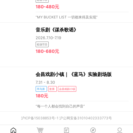
180-480元
“MY BUCKET LIST 一切都来得及实现”
音乐剧《谋杀歌谣》
2026.7.10-7.19
租场节目
180-680元
会昌戏剧小镇｜《蓝马》实验剧场版
7.31 - 8.30
早鸟票
套票
会昌戏剧小镇
180元
“每一个人都会找到自己的声音”
沪ICP备15038853号-1
沪公网安备31010402333773号