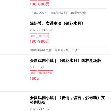
100-800元
“1986-2026，《暗恋桃花源》40周年纪念”
陈妍希、窦进主演《镜花水月》
2026.9.18-9.20
套票
自制节目
180-980元
“赖声川神奇之作，陈妍希×窦进主演”
会昌戏剧小镇｜《镜花水月》园林剧场版
5.1 - 6.21
套票
会昌戏剧小镇
150元
会昌戏剧小镇｜《爱情，谎言，炒米粉》实
验剧场版
2026.7.17-7.26