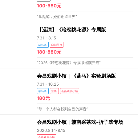
100-580元
“拿起笔，她们创造世界”
【巡演】《暗恋桃花源》专属版
7.31 - 8.15
早鸟票
自制节目
180-880元
“2026《暗恋桃花源》专属版巡演开启”
会昌戏剧小镇｜《蓝马》实验剧场版
7.31 - 10.25
早鸟票
套票
会昌戏剧小镇
180元
“每一个人都会找到自己的声音”
会昌戏剧小镇｜赣南采茶戏-折子戏专场
2026.8.14-8.15
会昌戏剧小镇