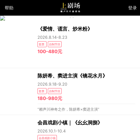
帮助
登录
《爱情、谎言、炒米粉》
2026.8.14-8.23
套票
自制节目
100-480元
陈妍希、窦进主演《镜花水月》
2026.9.18-9.20
套票
自制节目
180-980元
“赖声川神奇之作，陈妍希×窦进主演”
会昌戏剧小镇｜《幺幺洞捌》
2026.10.1-10.4
会昌戏剧小镇