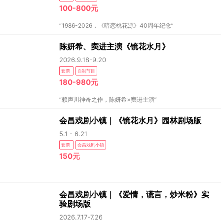
100-800元
“1986-2026，《暗恋桃花源》40周年纪念”
陈妍希、窦进主演《镜花水月》
2026.9.18-9.20
套票
自制节目
180-980元
“赖声川神奇之作，陈妍希×窦进主演”
会昌戏剧小镇｜《镜花水月》园林剧场版
5.1 - 6.21
套票
会昌戏剧小镇
150元
会昌戏剧小镇｜《爱情，谎言，炒米粉》实
验剧场版
2026.7.17-7.26