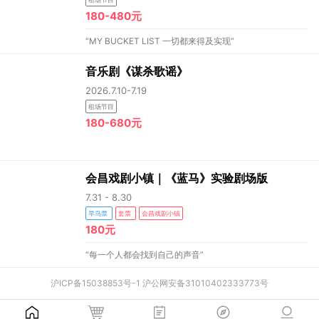
180-480元
“MY BUCKET LIST 一切都来得及实现”
音乐剧《谋杀歌谣》
2026.7.10-7.19
租场节目
180-680元
会昌戏剧小镇｜《蓝马》实验剧场版
7.31 - 8.30
早鸟票
套票
会昌戏剧小镇
180元
“每一个人都会找到自己的声音”
沪ICP备15038853号-1
沪公网安备31010402333773号