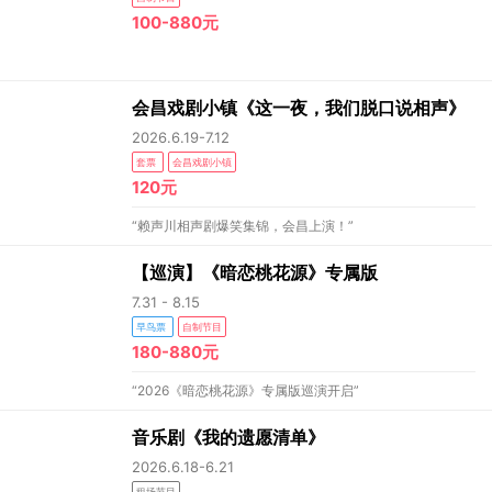
100-880元
会昌戏剧小镇《这一夜，我们脱口说相声》
2026.6.19-7.12
套票
会昌戏剧小镇
120元
“赖声川相声剧爆笑集锦，会昌上演！”
【巡演】《暗恋桃花源》专属版
7.31 - 8.15
早鸟票
自制节目
180-880元
“2026《暗恋桃花源》专属版巡演开启”
音乐剧《我的遗愿清单》
2026.6.18-6.21
租场节目